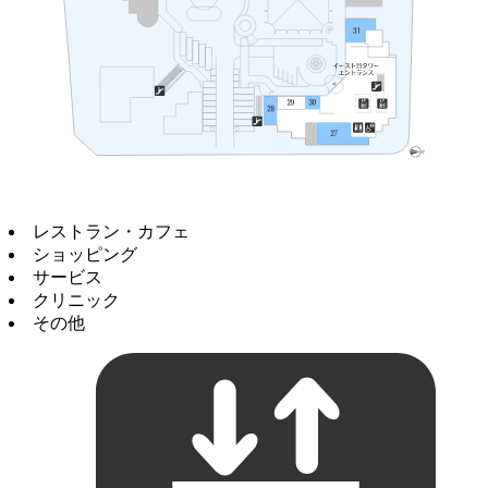
レストラン・カフェ
ショッピング
サービス
クリニック
その他